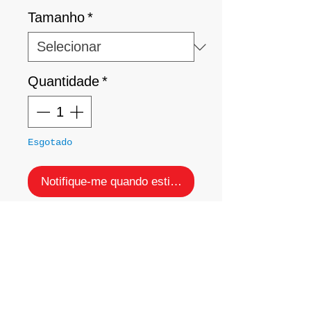
Tamanho
*
Quantidade
*
Esgotado
Notifique-me quando estiver disponível
Top com recortes
vazados na
frente.
Tecido:
Trilobal
da Rosset.