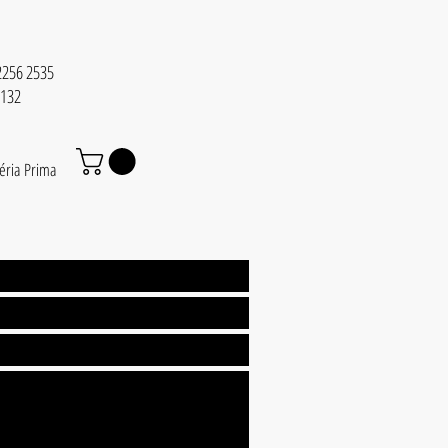
 2256 2535
6132
éria Prima