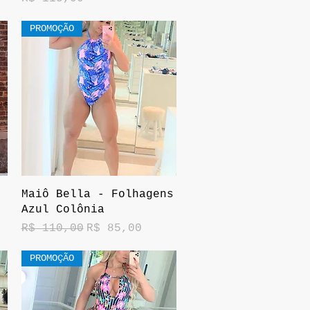
PROMOÇÃO
Visualização rápida
Maiô Bella - Folhagens
Azul Colônia
Preço normal
Preço promocional
R$ 110,00
R$ 85,00
PROMOÇÃO