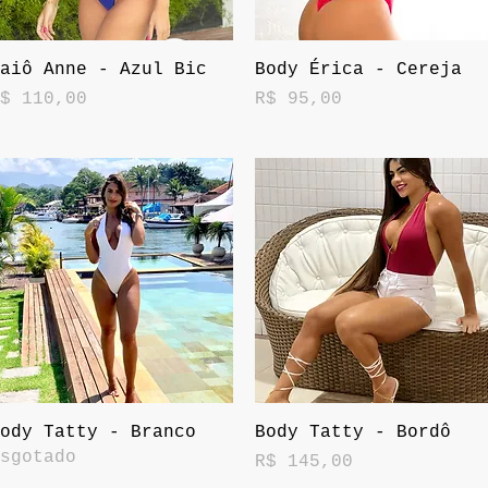
Visualização rápida
Visualização rápida
aiô Anne - Azul Bic
Body Érica - Cereja
reço
Preço
$ 110,00
R$ 95,00
Visualização rápida
Visualização rápida
ody Tatty - Branco
Body Tatty - Bordô
sgotado
Preço
R$ 145,00