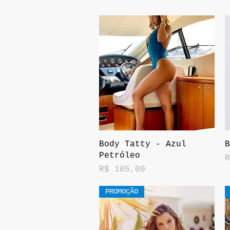
Visualização rápida
Body Tatty - Azul
B
Petróleo
P
R
Preço
R$ 105,00
PROMOÇÃO