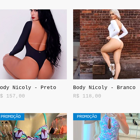
Visualização rápida
Visualização rápida
ody Nicoly - Preto
Body Nicoly - Branco
reço
Preço
$ 157,00
R$ 118,00
PROMOÇÃO
PROMOÇÃO