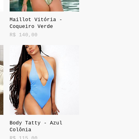
Visualização rápida
Maillot Vitória -
Coqueiro Verde
Preço
R$ 140,00
Visualização rápida
Body Tatty - Azul
Colônia
Preço
R$ 115,00