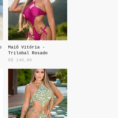
Visualização rápida
o
Maiô Vitória -
Trilobal Rosado
Preço
R$ 140,00