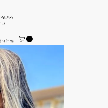
 2256 2535
6132
éria Prima