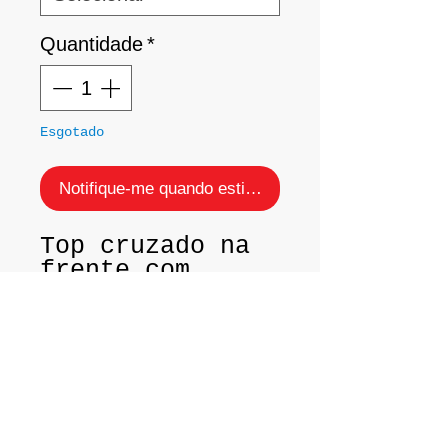
Quantidade
*
Esgotado
Notifique-me quando estiver disponível
Top cruzado na
frente com
detalhes em
"argolinhas".
Tecido:
Lycra
Light da Santa
Constância.