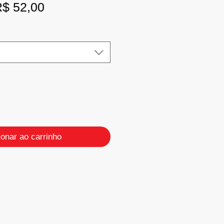
reço
Preço
$ 52,00
ormal
promocional
ionar ao carrinho