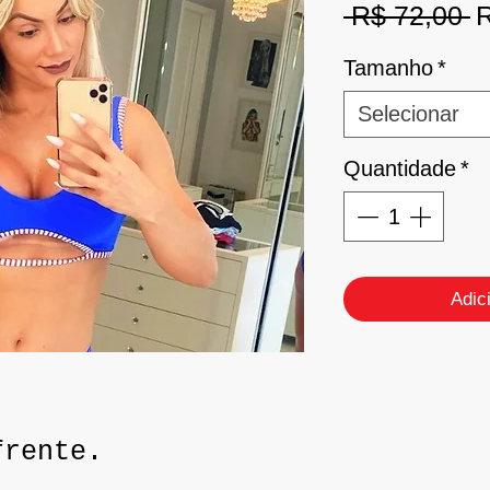
P
 R$ 72,00 
R
n
Tamanho
*
Selecionar
Quantidade
*
Adic
frente.