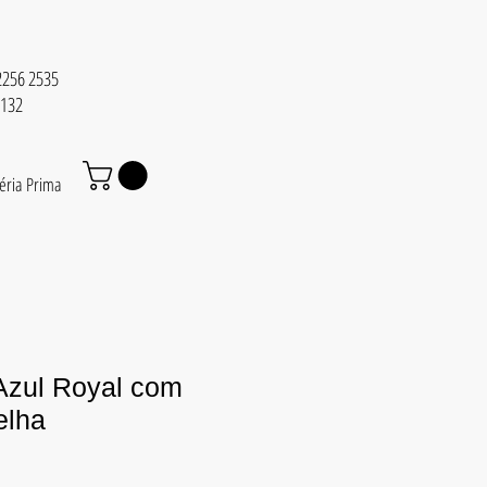
 2256 2535
6132
éria Prima
 Azul Royal com
elha