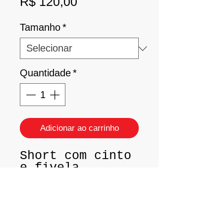
Preço
R$ 120,00
Tamanho
*
Quantidade
*
Adicionar ao carrinho
Short com cinto
e fivela
frontal.
Tam.: P (38/40)
Tam.: M (42/44)
Tecido:
Lycra