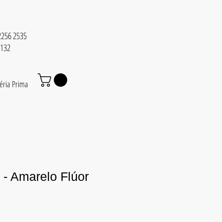
 2256 2535
6132
éria Prima
 - Amarelo Flúor
reço