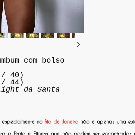
umbum com bolso
 / 40)
 / 44)
Light da Santa
, especialmente no
Rio de Janeiro
não é apenas uma exi
ara a Praia e Fitness que não podem ser encontrados