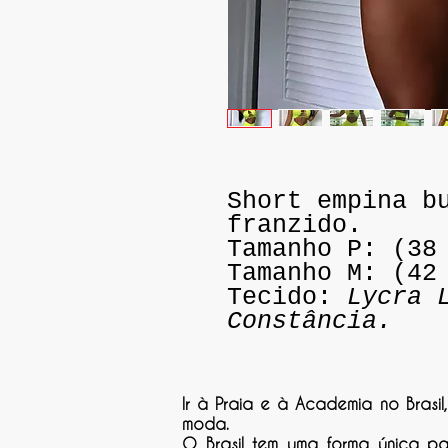
Short empina b
franzido.
Tamanho P: (38
Tamanho M: (42
Tecido:
Lycra 
Constância.
Ir à Praia e à Academia no Brasil
moda.
O Brasil tem uma forma única p