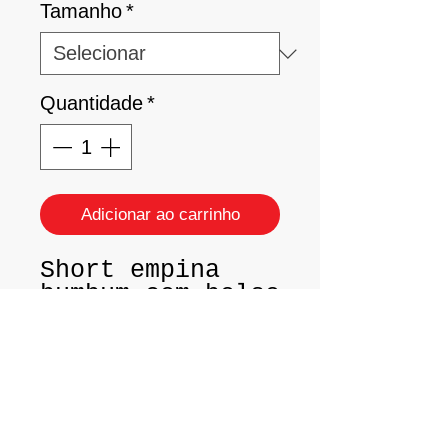
Tamanho
*
Quantidade
*
Adicionar ao carrinho
Short empina
bumbum com bolso
franzido.
Tamanho P - 38 /
40
Tamanho M - 42 /
44