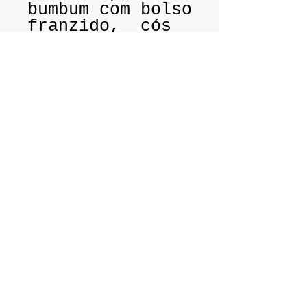
bumbum com bolso
franzido, cós
em tule dourado
e viés vermelho.
Tamanho P: (38 /
40)
Tamanho M: (42 /
44)
Tecido:
Lycra
Light da Santa
Constância.
Ir à Praia e à Academia no Brasil,
especialmente no
Rio de Janeiro
não é
apenas uma exigência, mas uma declaração
de moda.
O Brasil tem uma forma única para a Praia e
Fitness que não podem ser encontrados em
qualquer lugar ao redor do
mundo; Pensando nisso, a
Onix
, tem como