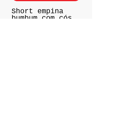
Short empina
bumbum com cós
em tule e bolso
franzido.
Tamanho P (38 /
40)
Tamanho M (42 /
44)
Tecido:
Lycra
Light da Santa
Constância.
Ir à Praia e à Academia no Brasil,
especialmente no
Rio de Janeiro
não é
apenas uma exigência, mas uma declaração
de moda.
O Brasil tem uma forma única para a Praia e
Fitness que não podem ser encontrados em
qualquer lugar ao redor do