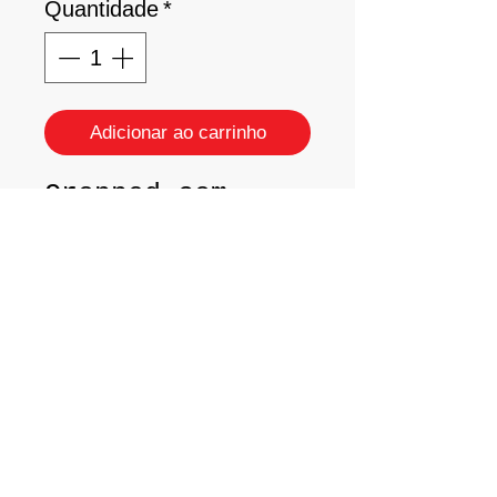
Quantidade
*
Adicionar ao carrinho
Cropped com
manga curta,
decote redondo e
gola.
Ir à Praia e à Academia no Brasil,
especialmente no
Rio de Janeiro
não é
apenas uma exigência, mas uma declaração
de moda.
O Brasil tem uma forma única para a Praia e
Fitness que não podem ser encontrados em
qualquer lugar ao redor do
mundo; Pensando nisso, a
Onix
, tem como
objetivo resgatar a sensualidade da mulher,