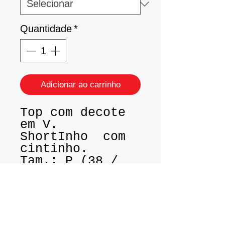
Quantidade
*
Adicionar ao carrinho
Top com decote
em V.
ShortInho com
cintinho.
Tam.: P (38 /
40)
Tam.: M (42 /
44)
Tecido: Lycra
Light da Santa