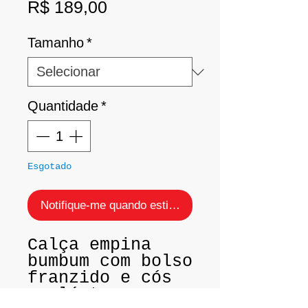
Preço
R$ 189,00
Tamanho
*
Quantidade
*
Esgotado
Notifique-me quando estiver disponível
Calça empina
bumbum com bolso
franzido e cós
em lástex.