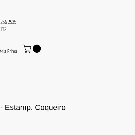
 2256 2535
6132
éria Prima
 - Estamp. Coqueiro
eço