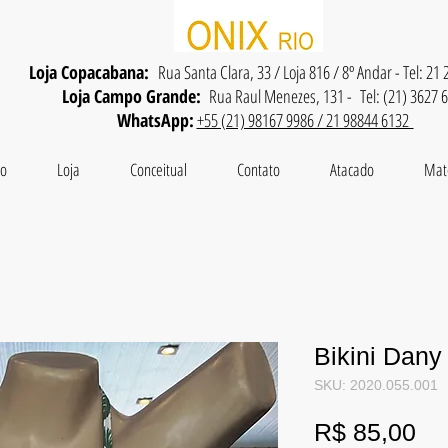
Loja Copacabana:
Rua Santa Clara, 33 / Loja 816 / 8º Andar - Tel: 21
Loja Campo Grande:
Rua Raul Menezes, 131 - Tel: (21) 3627 
WhatsApp:
+55 (21) 98167 9986 / 21 98844 6132
io
Loja
Conceitual
Contato
Atacado
Mat
Bikini Dany
SKU: 2020.055.001
Pr
R$ 85,00