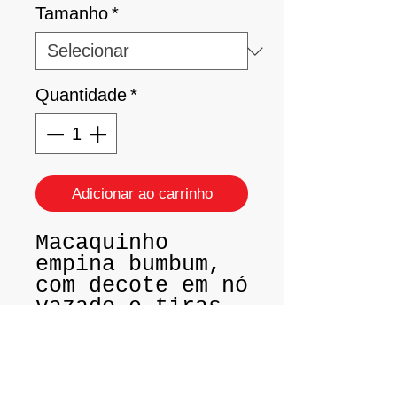
Tamanho
*
Quantidade
*
Adicionar ao carrinho
Macaquinho
empina bumbum,
com decote em nó
vazado e tiras
cruzadas nas
costas.
Tamanho P - 38
/ 40