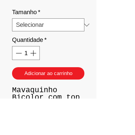
Tamanho
*
Quantidade
*
Adicionar ao carrinho
Mavaquinho
Bicolor com top
cortinha
ajustável;
Lycra Light -
Santa Constancia
Tam P - 38/40