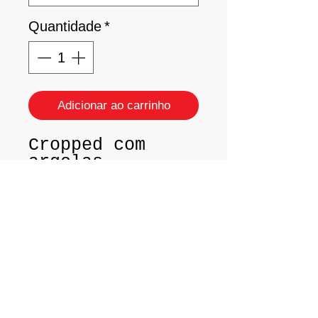
Quantidade
*
Adicionar ao carrinho
Cropped com
argolas
frontais.
Tam - P/M
Tecido: Cirrê -
Rosset
Ir à Praia e à Academia no Brasil,
especialmente no
Rio de Janeiro
não é
apenas uma exigência, mas uma declaração
de moda.