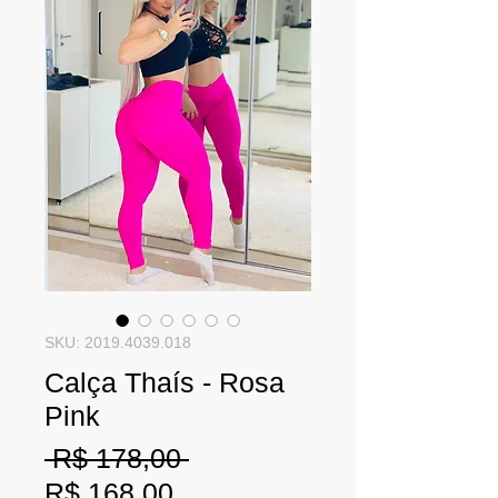
SKU: 2019.4039.018
Calça Thaís - Rosa
Pink
Preço
 R$ 178,00 
Preço
normal
R$ 168,00