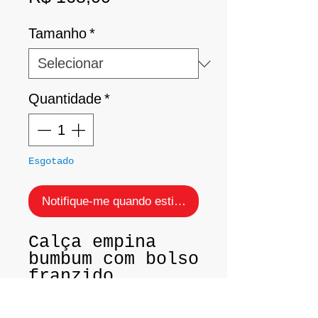
promocional
Tamanho
*
Quantidade
*
Esgotado
Notifique-me quando estiver disponível
Calça empina
bumbum com bolso
franzido.
Tam.: P (38 /
40)