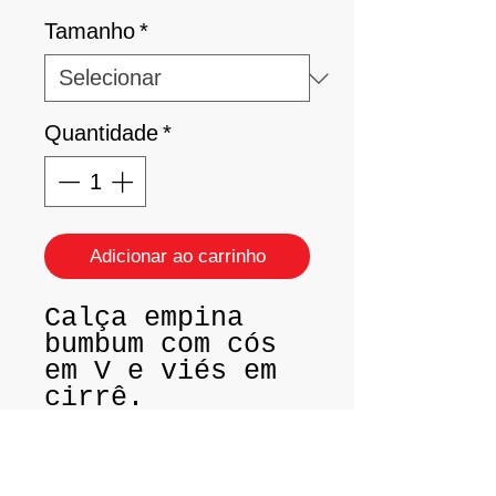
Tamanho
*
Quantidade
*
Adicionar ao carrinho
Calça empina
bumbum com cós
em V e viés em
cirrê.
Tam.: P (38 /
40)
Tam.: M (42 /